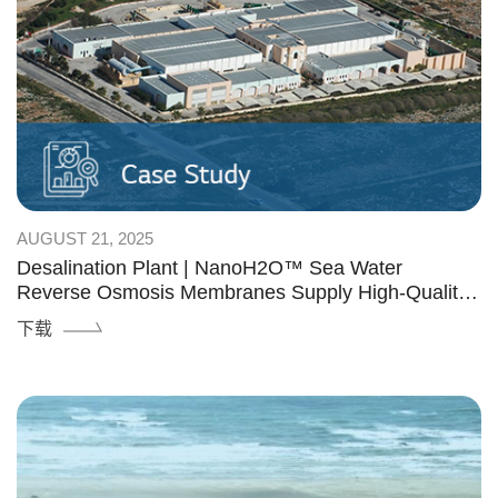
AUGUST 21, 2025
Desalination Plant | NanoH2O™ Sea Water
Reverse Osmosis Membranes Supply High-Quality
Water in Malta for Over a Decade
下载